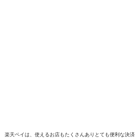
Origami Pay
PayPayコラム
PayPayフリマ
PayPayボーナス
PayPayモール
QUICPay
ゆうちょペイ
アリペイ
楽天ペイは、使えるお店もたくさんありとても便利な決済