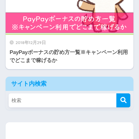
2018年12月29日
PayPayボーナスの貯め方一覧※キャンペーン利用
でどこまで稼げるか
サイト内検索