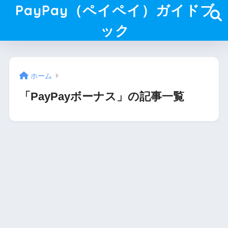
PayPay（ペイペイ）ガイドブ
ック
ホーム
「PayPayボーナス」の記事一覧