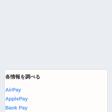
各情報を調べる
AirPay
ApplePay
Bank Pay