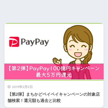
2019年2月5日
【第2弾】まちかどペイペイキャンペーンの対象店
舗検索！還元額も過去と比較