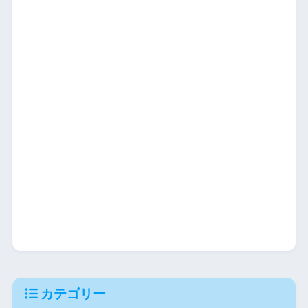
カテゴリー