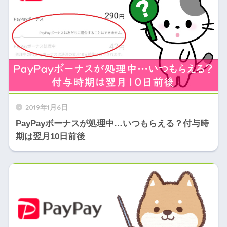
2019年1月6日
PayPayボーナスが処理中…いつもらえる？付与時
期は翌月10日前後