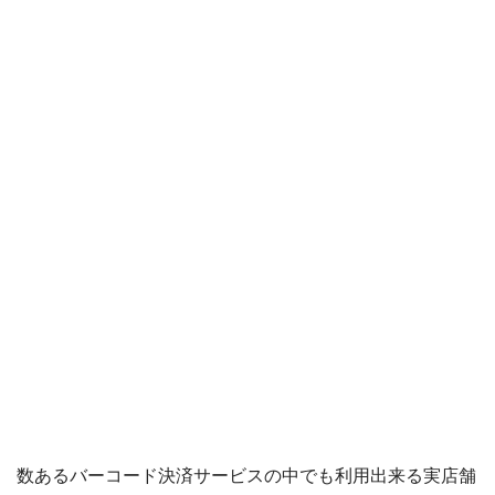
Origami Pay
PayPayコラム
PayPayフリマ
PayPayボーナス
PayPayモール
QUICPay
ゆうちょペイ
アリペイ
数あるバーコード決済サービスの中でも利用出来る実店舗