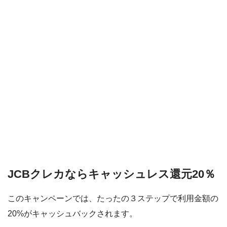
PayPayボーナス
PayPayモール
QUICPay
ゆうちょペイ
アリペイ
JCBクレカならキャッシュレス還元20％
このキャンペーンでは、
たったの３ステップで利用金額の
20%がキャッシュバック
されます。