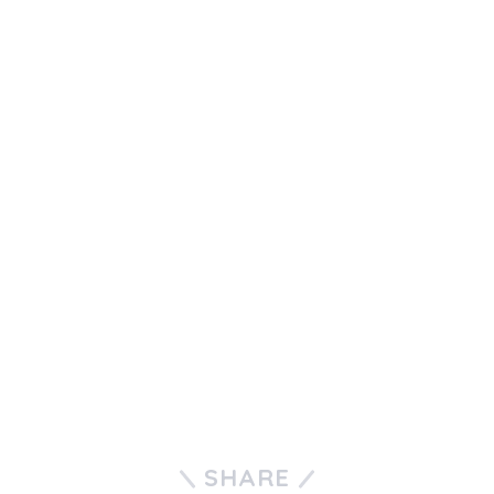
PayPayコラム
PayPayフリマ
PayPayボーナス
PayPayモール
QUICPay
ゆうちょペイ
アリペイ
SHARE