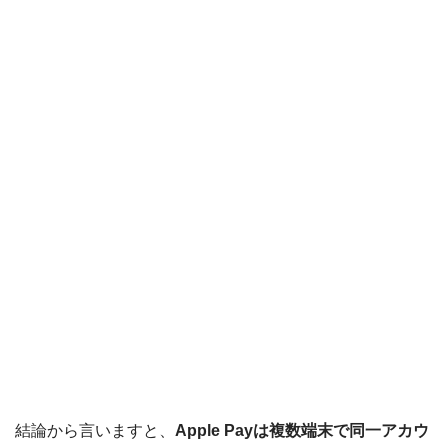
Origami Pay
PayPayコラム
PayPayフリマ
PayPayボーナス
PayPayモール
QUICPay
ゆうちょペイ
アリペイ
結論から言いますと、
Apple Payは複数端末で同一アカウ