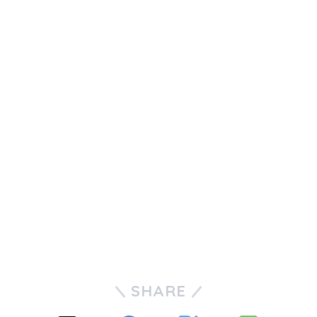
PayPayコラム
PayPayフリマ
PayPayボーナス
PayPayモール
QUICPay
ゆうちょペイ
アリペイ
SHARE