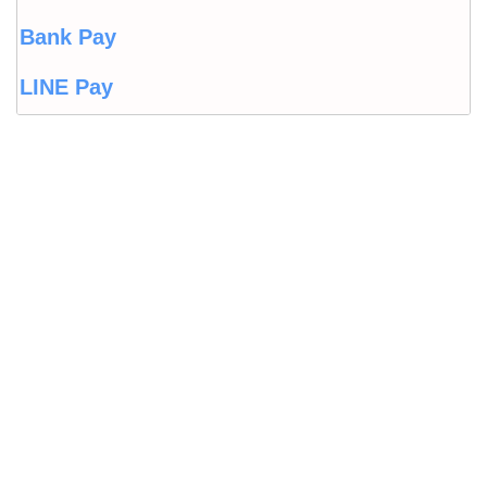
Bank Pay
LINE Pay
LINEウォレット
Origami Pay
PayPayコラム
PayPayフリマ
PayPayボーナス
PayPayモール
QUICPay