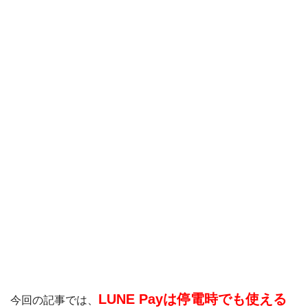
Origami Pay
PayPayコラム
PayPayフリマ
PayPayボーナス
PayPayモール
QUICPay
ゆうちょペイ
アリペイ
LUNE Payは停電時でも使える
今回の記事では、