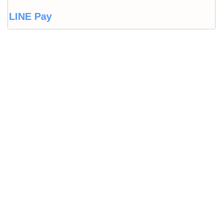
LINE Pay
LINEウォレット
Origami Pay
PayPayコラム
PayPayフリマ
PayPayボーナス
PayPayモール
QUICPay
ゆうちょペイ
アリペイ