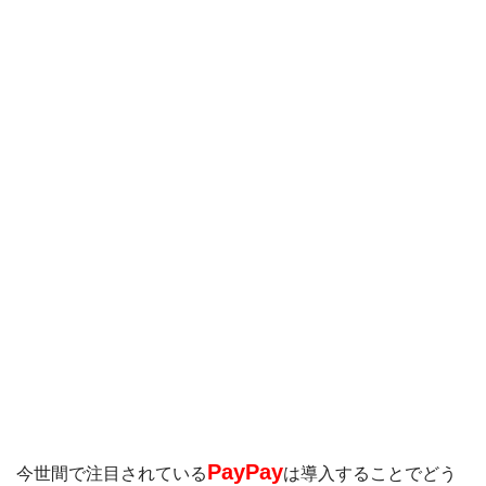
Origami Pay
PayPayコラム
PayPayフリマ
PayPayボーナス
PayPayモール
QUICPay
ゆうちょペイ
アリペイ
PayPay
今世間で注目されている
は導入することでどう