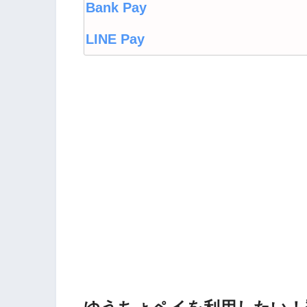
Bank Pay
LINE Pay
LINEウォレット
Origami Pay
PayPayコラム
PayPayフリマ
PayPayボーナス
PayPayモール
QUICPay
ゆうちょペイ