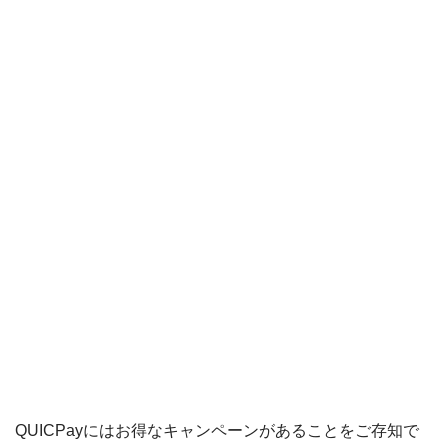
Origami Pay
PayPayコラム
PayPayフリマ
PayPayボーナス
PayPayモール
QUICPay
ゆうちょペイ
アリペイ
QUICPayにはお得なキャンペーンがあることをご存知で