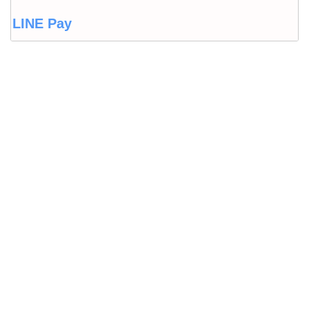
LINE Pay
LINEウォレット
Origami Pay
PayPayコラム
PayPayフリマ
PayPayボーナス
PayPayモール
QUICPay
ゆうちょペイ