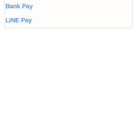
Bank Pay
LINE Pay
LINEウォレット
Origami Pay
PayPayコラム
PayPayフリマ
PayPayボーナス
PayPayモール
QUICPay
ゆうちょペイ