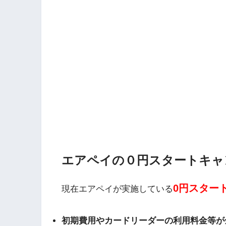
Origami Pay
PayPayコラム
PayPayフリマ
PayPayボーナス
PayPayモール
QUICPay
ゆうちょペイ
エアペイの０円スタートキャ
アリペイ
0円スター
現在エアペイが実施している
初期費用やカードリーダーの利用料金等が